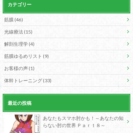
カテゴリー
筋膜
(46)
光線療法
(15)
解剖生理学
(4)
筋膜ゆるめリスト
(9)
お客様の声
(1)
体幹トレーニング
(33)
最近の投稿
あなたもスマホ肘かも！～あなたの知
らない肘の世界 Ｐａｒｔ８～