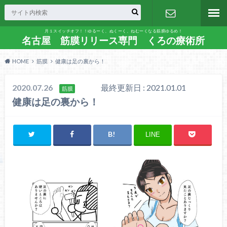
月１スイッチオフ！！ゆるーく、ぬくーく、ねむーくなる筋膜ゆるめ！
お問い合わ
名古屋 筋膜リリース専門 くろの療術所
HOME
筋膜
健康は足の裏から！
せ
2020.07.26
最終更新日 : 2021.01.01
筋膜
健康は足の裏から！
LINE