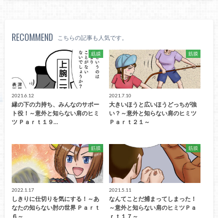
RECOMMEND
こちらの記事も人気です。
筋膜
筋膜
2021.6.12
2021.7.10
縁の下の力持ち、みんなのサポー
大きいほうと広いほうどっちが強
ト役！～意外と知らない肩のヒミ
い？～意外と知らない肩のヒミツ
ツ Ｐａｒｔ１９…
Ｐａｒｔ２１～
筋膜
筋膜
2022.1.17
2021.5.11
しきりに仕切りを気にする！～あ
なんてことだ捕まってしまった！
なたの知らない肘の世界 Ｐａｒｔ
～意外と知らない肩のヒミツＰａ
６～
ｒｔ１７～