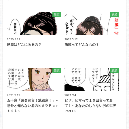
筋膜
筋膜
2020.5.19
2021.5.12
筋膜はどこにあるの？
筋膜ってどんなもの？
筋膜
筋膜
2021.2.17
2021.9.4
五十肩「改名宣言！凍結肩！」～
ピザ、ピザって１０回言ってみ
意外と知らない肩のヒミツＰａｒ
て！～あなたのしらない肘の世界
ｔ１１～
Part1～