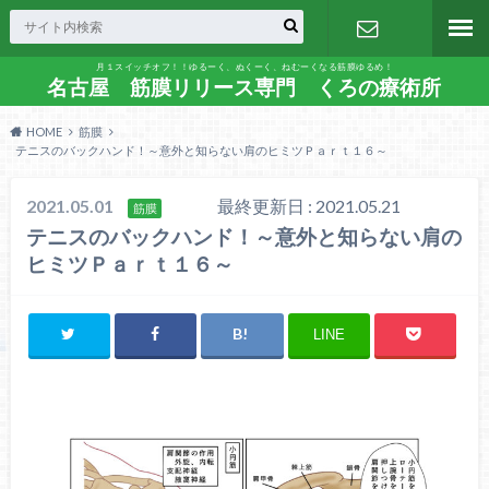
月１スイッチオフ！！ゆるーく、ぬくーく、ねむーくなる筋膜ゆるめ！
お問い合わ
名古屋 筋膜リリース専門 くろの療術所
HOME
筋膜
せ
テニスのバックハンド！～意外と知らない肩のヒミツＰａｒｔ１６～
2021.05.01
最終更新日 : 2021.05.21
筋膜
テニスのバックハンド！～意外と知らない肩の
ヒミツＰａｒｔ１６～
LINE