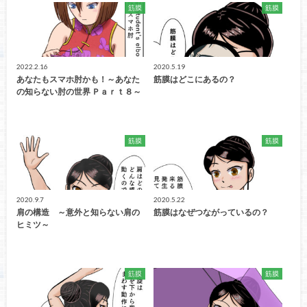
筋膜
筋膜
2022.2.16
2020.5.19
あなたもスマホ肘かも！～あなた
筋膜はどこにあるの？
の知らない肘の世界 Ｐａｒｔ８～
筋膜
筋膜
2020.9.7
2020.5.22
肩の構造 ～意外と知らない肩の
筋膜はなぜつながっているの？
ヒミツ～
筋膜
筋膜