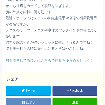
がっちり肩をガードして脱臼を防ぎます。
腕の外旋と内転に働く筋です。
最近スポーツではテニスの錦織圭選手や卓球の福原愛選手
が有名ですが、
テニスのサーブ、テニスや卓球の
バックハンド
の時によく
使います。
強力な腕の引きが強いショットに生かされるんですね！
でも
平手打ち
の時に振り上げるときはやさしくね。
肩を酷使してるひとはこちらで筋膜をゆるめましょう！
シェア！
Twitter
Facebook
はてブ
LINE