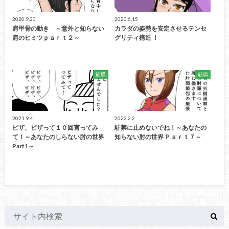
2020.9.20
2020.6.15
肩甲骨の動き ～意外と知らない
カラダの姿勢を安定させるテンセ
肩のヒミツｐａｒｔ２～
グリティ構造 ！
筋膜
筋膜
2021.9.4
2022.2.2
ピザ、ピザって１０回言ってみ
駐禁に止めないでね！～あなたの
て！～あなたのしらない肘の世界
知らない肘の世界 Ｐａｒｔ７～
Part1～