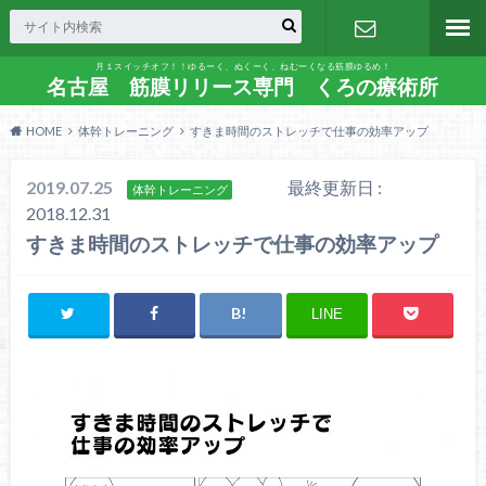
月１スイッチオフ！！ゆるーく、ぬくーく、ねむーくなる筋膜ゆるめ！
お問い合わ
名古屋 筋膜リリース専門 くろの療術所
HOME
体幹トレーニング
すきま時間のストレッチで仕事の効率アップ
せ
2019.07.25
最終更新日 :
体幹トレーニング
2018.12.31
すきま時間のストレッチで仕事の効率アップ
LINE