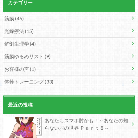
カテゴリー
筋膜
(46)
光線療法
(15)
解剖生理学
(4)
筋膜ゆるめリスト
(9)
お客様の声
(1)
体幹トレーニング
(33)
最近の投稿
あなたもスマホ肘かも！～あなたの知
らない肘の世界 Ｐａｒｔ８～