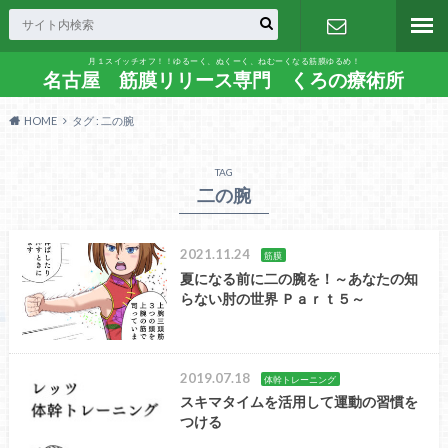
月１スイッチオフ！！ゆるーく、ぬくーく、ねむーくなる筋膜ゆるめ！
お問い合わ
名古屋 筋膜リリース専門 くろの療術所
HOME
タグ : 二の腕
せ
TAG
二の腕
2021.11.24
筋膜
夏になる前に二の腕を！～あなたの知
らない肘の世界 Ｐａｒｔ５～
2019.07.18
体幹トレーニング
スキマタイムを活用して運動の習慣を
つける