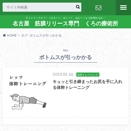
月１スイッチオフ！！ゆるーく、ぬくーく、ねむーくなる筋膜ゆるめ！
お問い合わ
名古屋 筋膜リリース専門 くろの療術所
HOME
タグ : ボトムスが引っかかる
せ
TAG
ボトムスが引っかかる
2019.05.16
体幹トレーニング
キュッと引き締まったお尻を手に入れ
る体幹トレーニング