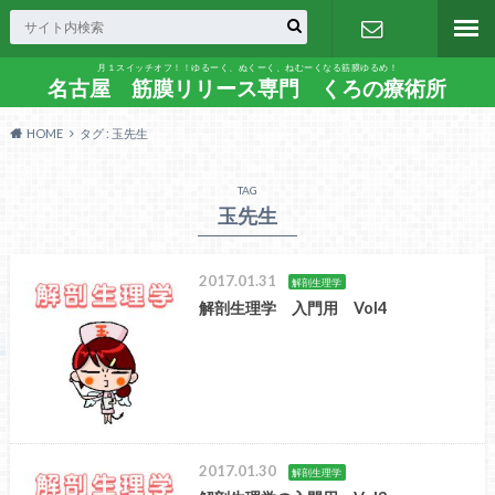
月１スイッチオフ！！ゆるーく、ぬくーく、ねむーくなる筋膜ゆるめ！
お問い合わ
名古屋 筋膜リリース専門 くろの療術所
HOME
タグ : 玉先生
せ
TAG
玉先生
2017.01.31
解剖生理学
解剖生理学 入門用 Vol4
2017.01.30
解剖生理学