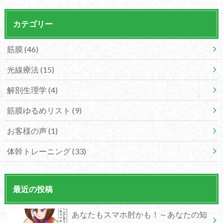
カテゴリー
筋膜
(46)
光線療法
(15)
解剖生理学
(4)
筋膜ゆるめリスト
(9)
お客様の声
(1)
体幹トレーニング
(33)
最近の投稿
あなたもスマホ肘かも！～あなたの知